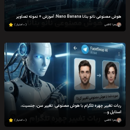
هوش مصنوعی نانو بنانا Nano Banana: آموزش + نمونه تصاویر
زهرا کاظمی
( ۰ امتیاز )
ربات تغییر چهره تلگرام با هوش مصنوعی: تغییر سن، جنسیت،
استایل و…
زهرا کاظمی
( ۰ امتیاز )