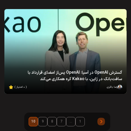
گسترش OpenAI در آسیا: OpenAI پس‌از امضای قرارداد با
سافت‌بانک در ژاپن، با Kakao کره همکاری می‌کند
رضا باقری
( ۰ امتیاز )
10
9
8
7
…
1