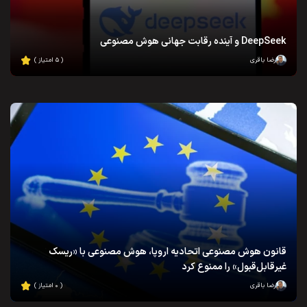
DeepSeek و آینده رقابت جهانی هوش مصنوعی
رضا باقری
( ۵ امتیاز )
قانون هوش مصنوعی اتحادیه اروپا، هوش مصنوعی با «ریسک
غیرقابل‌قبول» را ممنوع کرد
رضا باقری
( ۰ امتیاز )