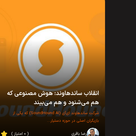
انقلاب ساندهاوند: هوش مصنوعی که
هم می‌شنود و هم می‌بیند
شرکت ساندهاوند ای‌آی (SoundHound AI) که یکی از
بازیگران اصلی در حوزه دستیار…
رضا باقری
( ۰ امتیاز )