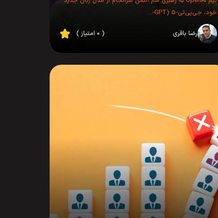
تیم OpenAI به رهبری سم آلتمن سرانجام از مدل زبان جدید
خود، جی‌پی‌تی-۵ (GPT-…
رضا باقری
( ۰ امتیاز )