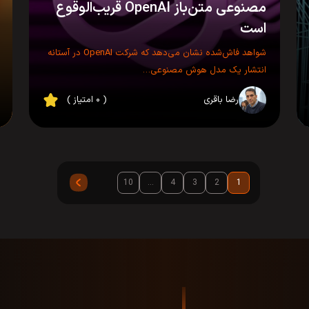
مصنوعی متن‌باز OpenAI قریب‌الوقوع
است
شواهد فاش‌شده نشان می‌دهد که شرکت OpenAI در آستانه
انتشار یک مدل هوش مصنوعی…
رضا باقری
( ۰ امتیاز )
10
…
4
3
2
1