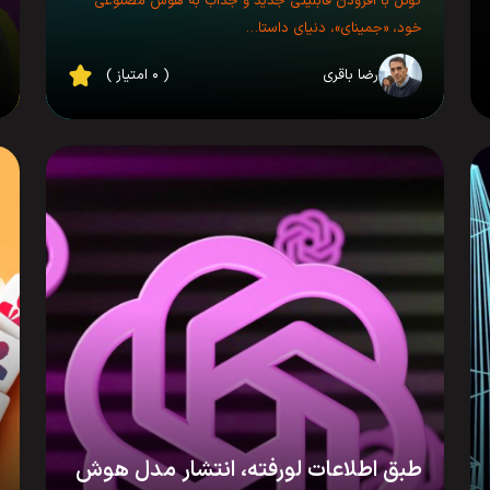
گوگل با افزودن قابلیتی جدید و جذاب به هوش مصنوعی
خود، «جمینای»، دنیای داستا…
رضا باقری
( ۰ امتیاز )
طبق اطلاعات لورفته، انتشار مدل هوش