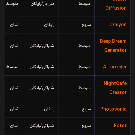
متوسط
متن‌باز/رایگان
متوسط
Diffusion
Craiyon
سریع
رایگان
آسان
Deep Dream
متوسط
اشتراکی/رایگان
آسان
Generator
Artbreeder
متوسط
اشتراکی/رایگان
متوسط
NightCafe
متوسط
اشتراکی/رایگان
آسان
Creator
Photosonic
سریع
رایگان
آسان
Fotor
سریع
اشتراکی/رایگان
آسان