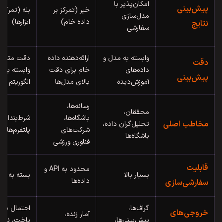
امکان‌پذیر با
پیش‌بینی
خیر (تمرکز بر
بله (تمرکز 
مدل‌سازی
داده خام)
ابزارها)
نتایج
سفارشی
وابسته به مدل و
ارائه‌دهنده داده
دقت متغیر 
دقت
داده‌های
خام برای دقت
وابسته به
پیش‌بینی
آموزش‌دیده
بالای مدل‌ها
الگوریتم و با
رسانه‌ها،
محققان،
باشگاه‌ها،
شرط‌بندان،
مخاطب اصلی
تحلیل‌گران داده،
شرکت‌های
پلتفرم‌های 
باشگاه‌ها
فناوری ورزشی
قابلیت
محدود به API و
بسیار بالا
بسته به پلت
داده‌ها
سفارشی‌سازی
گراف‌ها،
احتمال برد/
خروجی‌های
آمار زنده،
پیش‌بینی‌ها،
باخت، نرخ