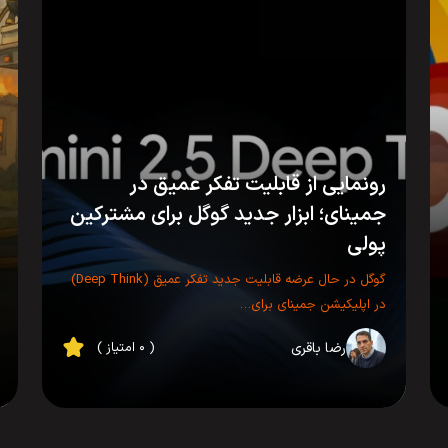
رونمایی از قابلیت تفکر عمیق در
جمینای؛ ابزار جدید گوگل برای مشترکین
پولی
گوگل در حال عرضه قابلیت جدید تفکر عمیق (Deep Think)
در اپلیکیشن جمینای برای…
رضا باقری
( ۰ امتیاز )