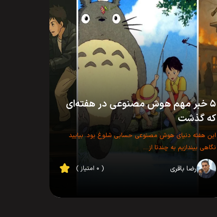
۵ خبر مهم هوش مصنوعی در هفته‌ای
که گذشت
این هفته دنیای هوش مصنوعی حسابی شلوغ بود. بیایید
نگاهی بیندازیم به چندتا از…
رضا باقری
( ۰ امتیاز )