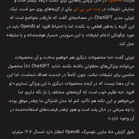
شرکت
OpenAI
در حال بررسی راه‌هایی برای کسب درآمد بیشتر است و
نمایش تبلیغات در
چت جی پی تی
یکی از گزینه‌های روی میز است. نیک
تورلی، مدیر ChatGPT، در مصاحبه‌ای گفت که «آن‌قدر متواضع است که
این گزینه را به‌طور قطعی رد نکند»، اما با احتیاط افزود که OpenAI باید در
مورد چگونگی ادغام تبلیغات با این سرویس «بسیار هوشمندانه و با سلیقه»
عمل کند.
تورلی گفت: «ما محصولات دیگری هم خواهیم ساخت و آن محصولات
می‌توانند ویژگی‌های متفاوتی داشته باشند. شاید ChatGPT ذاتاً محصول
مناسبی برای تبلیغات نباشد، چون کاملاً در خدمت اهداف شماست. اما این
به آن معنا نیست که در آینده محصولات دیگری با این ویژگی نسازیم.» او
افزود: «به نظرم خوب است که گزینه‌های مختلف را باز نگه داریم، اما
می‌خواهم بر این نکته هم تأکید کنم که مدل اشتراکی ما چقدر موفق بوده،
با چه سرعتی در حال رشد است و هنوز چقدر فرصت‌های استفاده‌نشده در
آن وجود دارد.»
طبق گزارش ماه مارس بلومبرگ، OpenAI انتظار دارد امسال ۱۲.۷ میلیارد