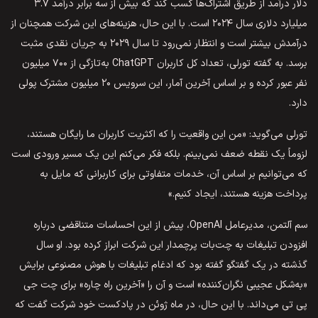
دلار درآمد از طریق اشتراک‌ها کسب کند که بیش از سه برابر درآمد ۳.۷
میلیارد دلاری سال ۲۰۲۴ است. با این حال، هزینه‌های این شرکت همچنان از
درآمدش بیشتر است و انتظار نمی‌رود تا سال ۲۰۲۹ به جریان نقدی مثبت
برسد. به گفته تورلی، تعداد کل کاربران ChatGPT به‌تازگی از ۷۰۰ میلیون
نفر عبور کرده و بر اساس آخرین آمار، این سرویس ۲۰ میلیون مشترک پولی
دارد.
تورلی می‌گوید: «من این واقعیت را که اکثریت کاربران ما رایگان هستند،
لزوماً یک نقطه ضعف نمی‌بینم. بلکه فکر می‌کنم این یک مسیر ورودی است
که می‌توانیم بر اساس آن، خدمات متفاوتی برای کاربرانی که مایل به
پرداخت هزینه هستند، ایجاد کنیم.»
سم آلتمن، مدیرعامل OpenAI، پیش از این احساسات متناقضی درباره
افزودن تبلیغات به چت‌بات پرچمدار این شرکت ابراز کرده بود. او سال
گذشته در یک گفتگو گفته بود که ادغام تبلیغات با هوش مصنوعی برایش
«به‌شکل عجیبی نگران‌کننده» است و آن را «آخرین راه چاره» برای چت جی
پی تی می‌داند. با این حال، در ماه ژوئن در پادکست خود شرکت گفت که