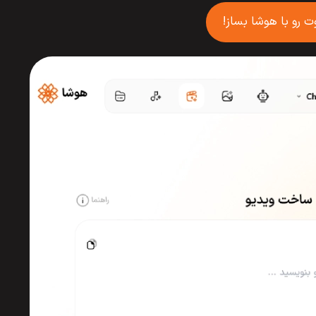
ت رو با هوشا بساز!