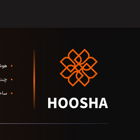
هوش
چت 
ساخ