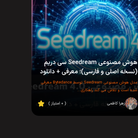
هوش مصنوعی Seedream سی دریم
(نسخه اصلی و فارسی)؛ معرفی + دانلود
مدل هوش مصنوعی Seedream توسط Bytedance معرفی
شده است و تلاش می کند راهکاری…
زهرا کاظمی
( ۰ امتیاز )