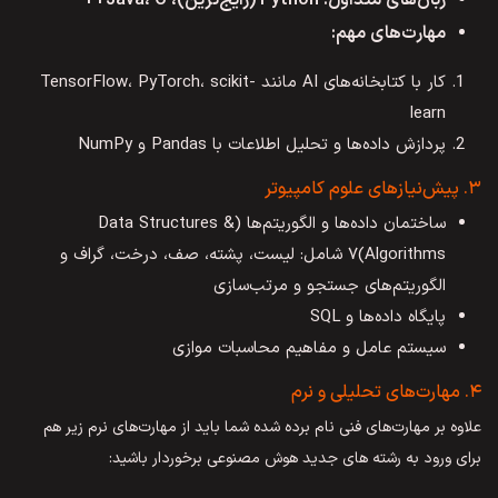
زبان‌های متداول: Python (رایج‌ترین)، Java، C++
مهارت‌های مهم:
کار با کتابخانه‌های AI مانند TensorFlow، PyTorch، scikit-
learn
پردازش داده‌ها و تحلیل اطلاعات با Pandas و NumPy
۳. پیش‌نیازهای علوم کامپیوتر
ساختمان داده‌ها و الگوریتم‌ها (Data Structures &
Algorithms)۷ شامل: لیست، پشته، صف، درخت، گراف و
الگوریتم‌های جستجو و مرتب‌سازی
پایگاه داده‌ها و SQL
سیستم عامل و مفاهیم محاسبات موازی
۴. مهارت‌های تحلیلی و نرم
علاوه بر مهارت‌های فنی نام برده شده شما باید از مهارت‌های نرم زیر هم
برای ورود به رشته های جدید هوش مصنوعی برخوردار باشید: