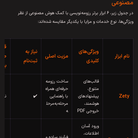
مصنوعی
در جدول زیر، ۶ ابزار برتر رزومه‌نویسی با کمک هوش مصنوعی از نظر
ویژگی‌ها، نوع خدمات و مزایا با یکدیگر مقایسه شده‌اند:
قاب
ویژگی‌های
نیاز به
نام ابزار
مزیت اصلی
طرا
کلیدی
ثبت‌نام
بصر
قالب‌های
ساخت رزومه
متنوع،
حرفه‌ای همراه
Zety
پیشنهادهای
با راهنمایی
✔️
نسب
هوشمند،
مرحله‌به‌مرحل
خروجی PDF
ه
ورود آسان
اطلاعات،
فرآیند ساده و