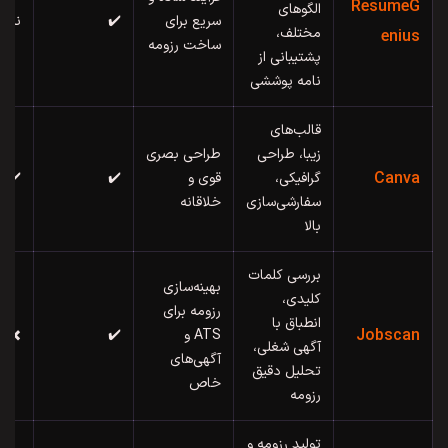
ResumeG
الگوهای
سریع برای
✔️
نسب
مختلف،
enius
ساخت رزومه
پشتیبانی از
نامه پوششی
قالب‌های
زیبا، طراحی
طراحی بصری
Canva
گرافیکی،
قوی و
✔️
✔️
سفارشی‌سازی
خلاقانه
بالا
بررسی کلمات
بهینه‌سازی
کلیدی،
رزومه برای
انطباق با
Jobscan
ATS و
✔️
✖️
آگهی شغلی،
آگهی‌های
تحلیل دقیق
خاص
رزومه
تولید رزومه و