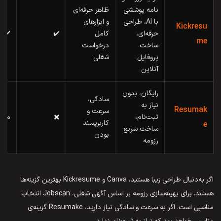
نامه پوششی
ظاهر حرفه‌ای
با AI، طراحی
و ابزارهای
Kickresu
حرفه‌ای،
کامل
✔️
✔️
me
ساخت
درخواست
پروفایل
شغلی
آنلاین
رایگان، بدون
سادگی،
نیاز به
Resumak
سرعت و
ثبت‌نام،
✖️
محد
کاربرپسند
e
ساخت سریع
بودن
رزومه
اگر به‌دنبال طراحی زیبا هستید، Canva و Kickresume بهترین گزینه‌ها
هستند. برای بهینه‌سازی رزومه بر اساس آگهی شغلی، Jobscan انتخاب
مناسبی است. اگر به سرعت و سادگی نیاز دارید، Resumake گزینه‌ی