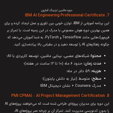
دوره ماشین لرنینگ آمازون
7. IBM AI Engineering Professional Certificate
این برنامه آموزشی از IBM، توازن خوبی بین تئوری و عمل ایجاد کرده و برای
همین بهترین دوره هوش مصنوعی با مدرک در این زمینه است. با تمرکز بر
فریم‌ورک‌هایی مانند TensorFlow و PyTorch، به شما آموزش می‌دهد که
چگونه راهکارهای AI را توسعه دهید و در مقیاس بالا پیاده‌سازی کنید.
محتوا:
شبکه‌های عصبی، بینایی ماشین، توسعه کاربردی با AI؛
مدت زمان:
حدود ۶ ماه (۱۰ تا ۱۲ ساعت در هفته)؛
هزینه:
۵۹ دلار در ماه؛
سطح:
متوسط (نیاز به دانش پایتون)؛
مدرک Coursera + نشان دیجیتال IBM
8. PMI CPMAI – AI Project Management Certification
این دوره برای مدیران پروژه‌ای طراحی شده است که می‌خواهند پروژه‌های AI
را بدون کدنویسی مدیریت کنند. تمرکز آن بر چرخه عمر پروژه‌های AI،