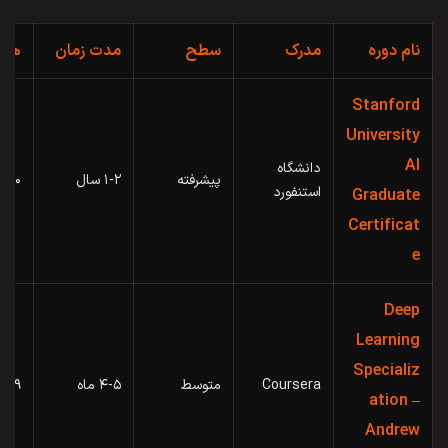
نام دوره
مدرک
سطح
مدت زمان
هزی
Stanford
University
AI
دانشگاه
پیشرفته
۱-۲ سال
۲۰٬۰۰۰ 
استنفورد
Graduate
Certificat
e
Deep
Learning
Specializ
Coursera
متوسط
۴-۵ ماه
۵۹ دلار/ماه
ation –
Andrew