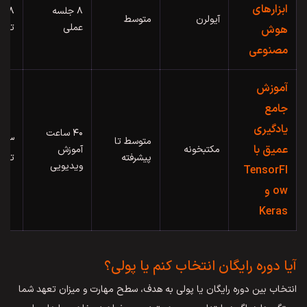
ابزارهای
۸ جلسه
۸ م
آیولرن
متوسط
عملی
توم
هوش
مصنوعی
آموزش
جامع
یادگیری
۴۰ ساعت
متوسط تا
۳ م
عمیق با
مکتبخونه
آموزش
پیشرفته
توم
ویدیویی
TensorFl
ow و
Keras
آیا دوره رایگان انتخاب کنم یا پولی؟
انتخاب بین دوره رایگان یا پولی به هدف، سطح مهارت و میزان تعهد شما