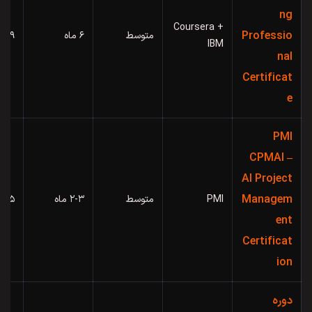
ng
Coursera +
Professio
متوسط
۶ ماه
۵۹ دلار/ماه
IBM
nal
Certificat
e
PMI
CPMAI –
AI Project
Managem
PMI
متوسط
۲-۳ ماه
۹۹۵ دلار
ent
Certificat
ion
دوره